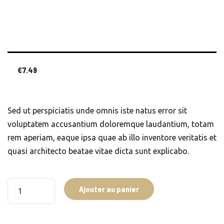
€
7.49
Sed ut perspiciatis unde omnis iste natus error sit
voluptatem accusantium doloremque laudantium, totam
rem aperiam, eaque ipsa quae ab illo inventore veritatis et
quasi architecto beatae vitae dicta sunt explicabo.
quantité
Ajouter au panier
de
Alarm