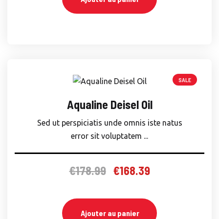
SALE
Aqualine Deisel Oil
Sed ut perspiciatis unde omnis iste natus
error sit voluptatem ...
€
178.99
€
168.39
Le
Le
prix
prix
initial
actuel
était :
est :
Ajouter au panier