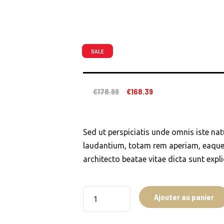
SALE
Le
Le
€
178.99
€
168.39
prix
prix
initial
actuel
était :
est :
Sed ut perspiciatis unde omnis iste n
€178.99.
€168.39.
laudantium, totam rem aperiam, eaque i
architecto beatae vitae dicta sunt expl
quantité
Ajouter au panier
de
Aqualine