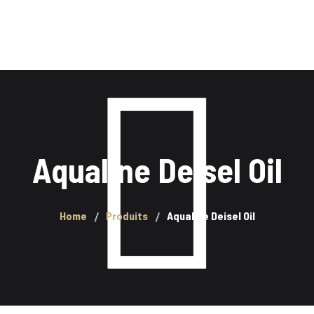
RVICES
BOUTIQUE
CLEFS DE LAVAGE
CON
Aqualine Deisel Oil
Home
Produits
Aqualine Deisel Oil